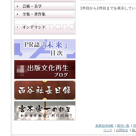
1件目から1件目までを表示してい
未來社HOME
|
新刊一覧
|
刊
リンク
|
お問合せ
|
個