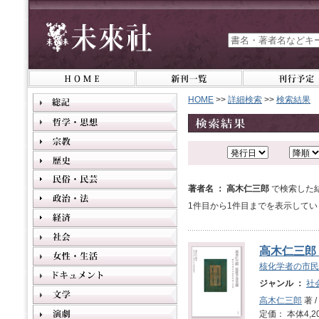
HOME
>>
詳細検索
>>
検索結果
著者名 ： 高木仁三郎
で検索した
1件目から1件目までを表示してい
高木仁三郎
核化学者の市民
ジャンル ：
社
高木仁三郎
著 /
定価： 本体4,2