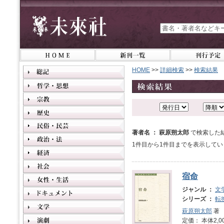
HOME
>>
詳細検索
>>
検索結果
著者名 ： 萩原朔太郎
で検索した
1件目から1件目までを表示してい
宿命
ジャンル ：
文
シリーズ ：
転
萩原朔太郎
著
定価： 本体2,0