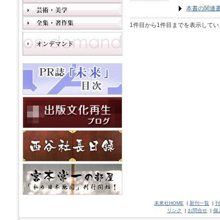
本書の関連
1件目から1件目までを表示してい
未來社HOME
|
新刊一覧
|
刊
リンク
|
お問合せ
|
個