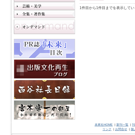
1件目から1件目までを表示してい
未來社HOME
|
新刊一覧
|
刊
リンク
|
お問合せ
|
個