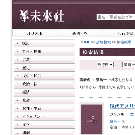
HOME
>>
詳細検索
>>
検索結果
著者名 ： 泉昌一
で検索した結果
1件目から1件目までを表示してい
現代アメリ
ジャンル ：
政
泉昌一
著
定価： 本体3,8