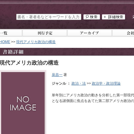
HOME
>>
現代アメリカ政治の構造
現代アメリカ政治の構造
泉昌一
著
ジャンル ：
政治・法
>>
政治学・政治理論
単年別にアメリカ政治の動きを分析した第一部現
となる諸側面に焦点をあてた第二部アメリカ政治