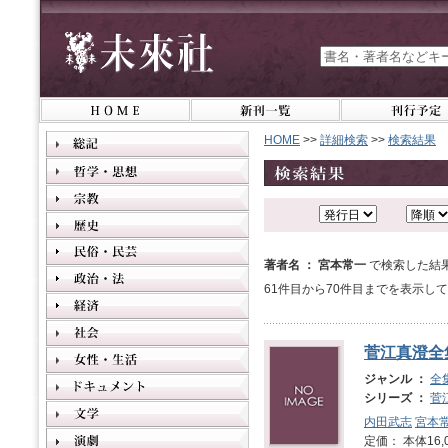
HOME
>>
詳細検索
>>
検索結果
著者名 ： 宮本常一
で検索した結果
61件目から70件目までを表示し
菅江真澄全
ジャンル ：
全
シリーズ ：
菅
内田武志
宮本
定価： 本体16,