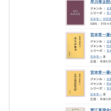
早川孝太郎
ジャンル ：
全
シリーズ ：
早
宮本常一
宮田
ISBN： 978-
宮本常一著
ジャンル ：
全
ジャンル ：
民
シリーズ ：
宮
宮本常一
著
定価： 本体4,5
宮本常一著
ジャンル ：
全
ジャンル ：
民
シリーズ ：
宮
宮本常一
著
定価： 本体3,8
菅江真澄全