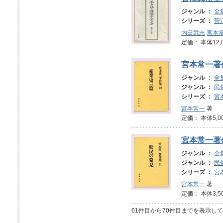
ジャンル ：
全
シリーズ ：
菅
内田武志
宮本
定価： 本体12,
宮本常一著
ジャンル ：
全
ジャンル ：
民
シリーズ ：
宮
宮本常一
著
定価： 本体5,0
宮本常一著
ジャンル ：
全
ジャンル ：
民
シリーズ ：
宮
宮本常一
著
定価： 本体3,5
61件目から70件目までを表示し