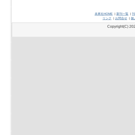
未來社HOME
|
新刊一覧
|
刊
リンク
|
お問合せ
|
個
Copyright(C) 202