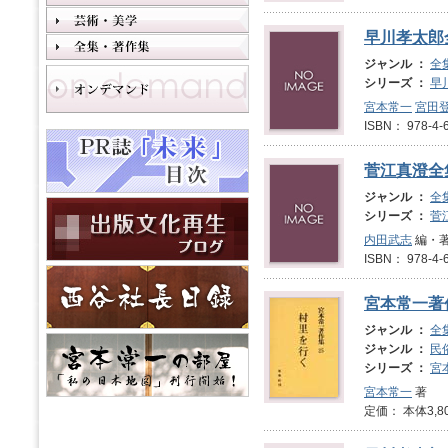
早川孝太郎
ジャンル ：
全
シリーズ ：
早
宮本常一
宮田
ISBN： 978-
菅江真澄全
ジャンル ：
全
シリーズ ：
菅
内田武志
編・著
ISBN： 978-
宮本常一著
ジャンル ：
全
ジャンル ：
民
シリーズ ：
宮
宮本常一
著
定価： 本体3,8