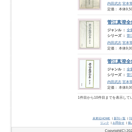
内田武志
宮本
定価： 本体9,5
菅江真澄全
ジャンル ：
全
シリーズ ：
菅
内田武志
宮本
定価： 本体9,0
菅江真澄全
ジャンル ：
全
シリーズ ：
菅
内田武志
宮本
定価： 本体8,0
1件目から10件目までを表示して
未來社HOME
|
新刊一覧
|
刊
リンク
|
お問合せ
|
個
Copyright(C) 202