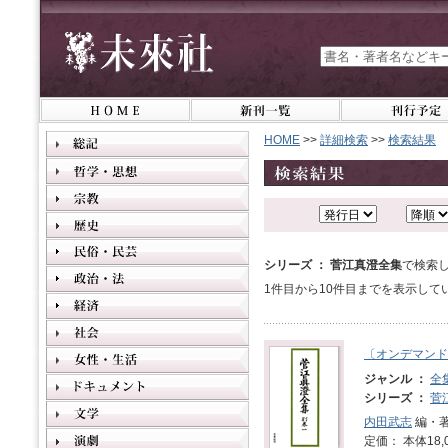
HOME
>>
詳細検索
>>
検索結果
シリーズ ： 菅江真澄全集
で検索し
1件目から10件目までを表示して
〔オンデマンド
ジャンル ：
全
シリーズ ：
菅
内田武志
編・著
定価： 本体18,