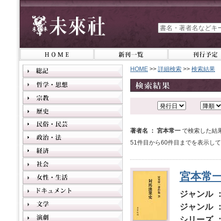
HOME
>>
詳細検索
>>
検索結果
著者名 ： 宮本常一
で検索した結果
51件目から60件目までを表示し
宮本常一
ジャンル 
ジャンル 
シリーズ 