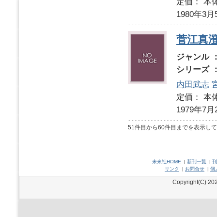
定価： 本体
1980年3月
菅江真
ジャンル 
シリーズ 
内田武志
定価： 本体
1979年7月
51件目から60件目までを表示し
未來社HOME
|
新刊一覧
|
刊
リンク
|
お問合せ
|
個
Copyright(C) 202