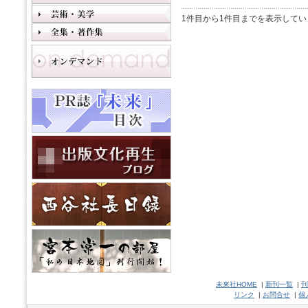
1件目から1件目までを表示してい
未來社HOME
|
新刊一覧
|
刊
リンク
|
お問合せ
|
個