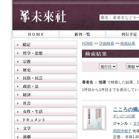
HOME
>>
詳細検索
>>
検索結果
著者名 ： 他著
で検索した結果、
1件目から1件目までを表示してい
こころの摘
ずいひつの家
ジャンル ：
文
岡部伊都子
他著
定価： 本体1,8