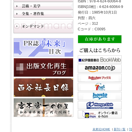
ISBN：978-4-624-60064-8
ISBN[10桁]：4-624-60064-9
発行日：1985年10月1日
判型：四六
ページ：312
Cコード：C0095
未來社HOME
|
新刊一覧
|
刊