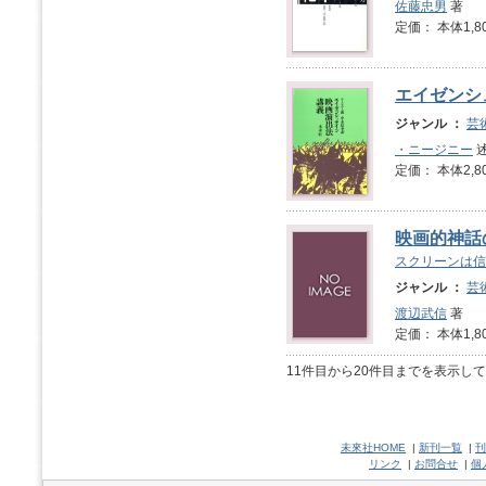
佐藤忠男
著
定価： 本体1,8
エイゼンシ
ジャンル ：
芸
・ニージニー
述
定価： 本体2,8
映画的神話
スクリーンは信
ジャンル ：
芸
渡辺武信
著
定価： 本体1,8
11件目から20件目までを表示し
未來社HOME
|
新刊一覧
|
刊
リンク
|
お問合せ
|
個