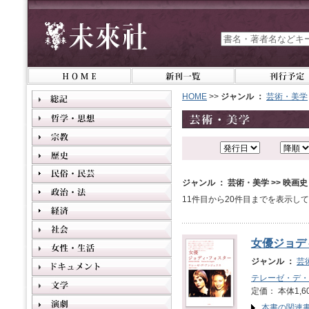
HOME
>>
ジャンル ：
芸術・美学
ジャンル ： 芸術・美学 >> 映画
11件目から20件目までを表示し
女優ジョデ
ジャンル ：
芸
テレーゼ・デ・
定価： 本体1,6
本書の関連