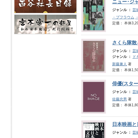
ニュー･ジ
ジャンル ：
芸
・プフラウム
定価： 本体3,2
さくら隊散
ジャンル ：
芸
ジャンル ：
ド
新藤兼人
著
定価： 本体1,5
俳優(スター
ジャンル ：
芸
佐藤忠男
著
定価： 本体1,8
日本映画と
ジャンル ：
芸