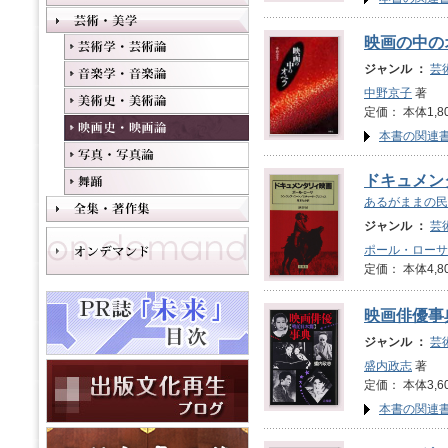
映画の中の
ジャンル ：
芸
中野京子
著
定価： 本体1,8
本書の関連
ドキュメン
あるがままの民
ジャンル ：
芸
ポール・ローサ
定価： 本体4,8
映画俳優事
ジャンル ：
芸
盛内政志
著
定価： 本体3,6
本書の関連