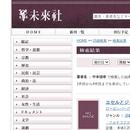
HOME
>>
詳細検索
>>
検索結果
著者名 ： 中本信幸
で検索した結
1件目から4件目までを表示してい
エセルとジ
ローゼンバーグ
ジャンル ：
演
・クルチコフス
定価： 本体1,2