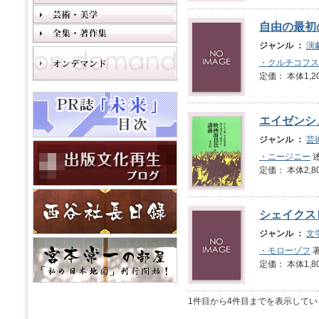
自由の最初
ジャンル ：
演
・クルチコフス
定価： 本体1,2
エイゼンシ
ジャンル ：
芸
・ニージニー
述
定価： 本体2,8
シェイクス
ジャンル ：
文
・モローゾフ
著
定価： 本体1,8
1件目から4件目までを表示してい