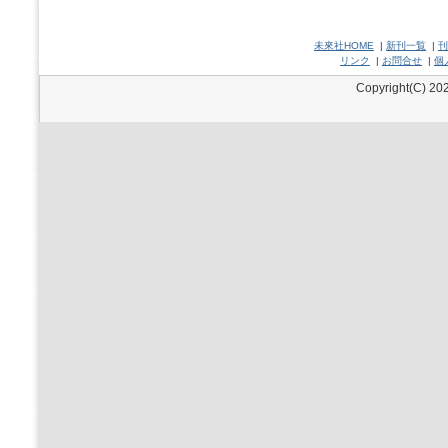
未來社HOME
|
新刊一覧
|
刊
リンク
|
お問合せ
|
個
Copyright(C) 202