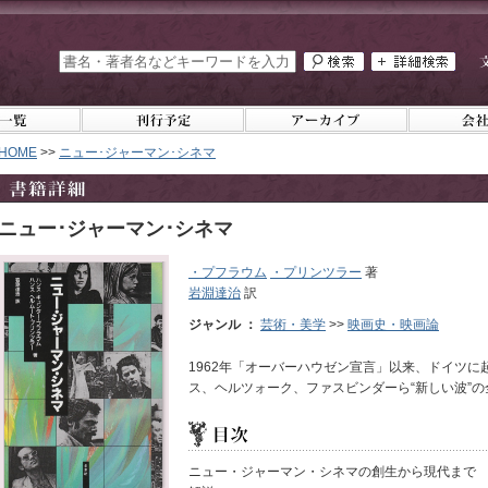
HOME
>>
ニュー･ジャーマン･シネマ
ニュー･ジャーマン･シネマ
・プフラウム
・プリンツラー
著
岩淵達治
訳
ジャンル ：
芸術・美学
>>
映画史・映画論
1962年「オーバーハウゼン宣言」以来、ドイツ
ス、ヘルツォーク、ファスビンダーら“新しい波”
ニュー・ジャーマン・シネマの創生から現代まで