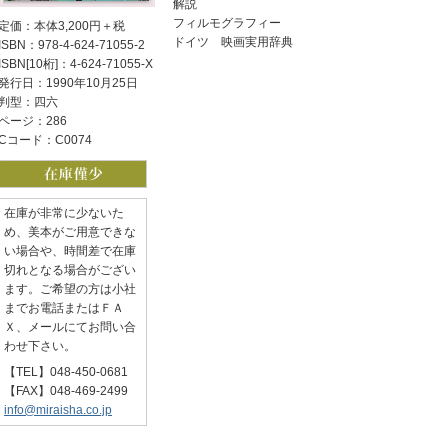
解説
フィルモグラフィー
定価：本体3,200円＋税
ドイツ 映画実用辞典
ISBN：978-4-624-71055-2
ISBN[10桁]：4-624-71055-X
発行日：1990年10月25日
判型：四六
ページ：286
Cコード：C0074
在庫が非常に少ないた
め、美本がご用意できな
い場合や、時間差で在庫
切れとなる場合がござい
ます。ご希望の方は小社
までお電話またはＦＡ
Ｘ、メールにてお問い合
わせ下さい。
【TEL】048-450-0681
【FAX】048-469-2499
info@miraisha.co.jp