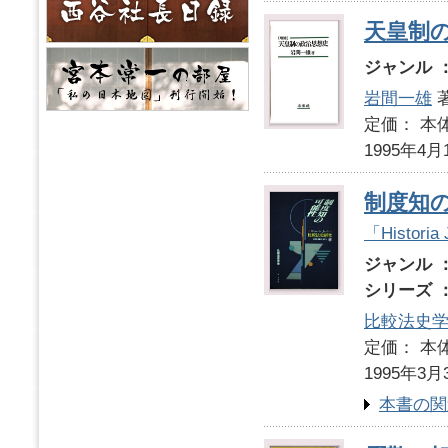
天皇制
ジャンル 
岩間一雄
定価： 本体
1995年4月
制度知
「Histo
ジャンル 
シリーズ 
比較法史
定価： 本体
1995年3月
本書の関