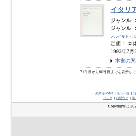
イタリ
ジャンル 
ジャンル 
ノルベルト・ボ
定価： 本体
1993年7月
本書の関
71件目から80件目までを表示し
未來社HOME
|
新刊一覧
|
刊
リンク
|
お問合せ
|
個
Copyright(C) 202