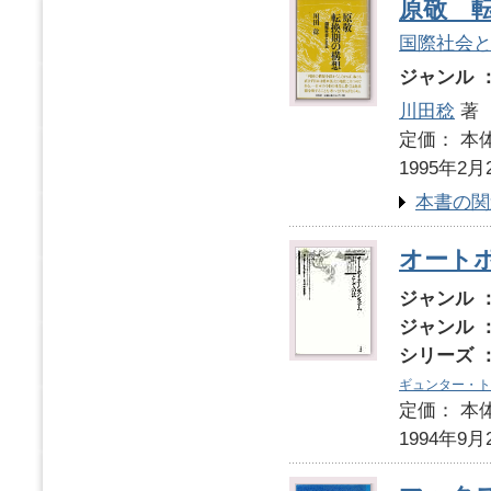
原敬 
国際社会
ジャンル 
川田稔
著
定価： 本体
1995年2月
本書の関
オート
ジャンル 
ジャンル 
シリーズ 
ギュンター・ト
定価： 本体
1994年9月