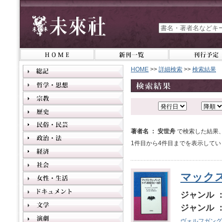
HOME
>>
詳細検索
>>
検索結果
著者名 ： 安世舟
で検索した結果
1件目から4件目までを表示してい
マックス
ジャンル 
ジャンル 
ヴォルフガング