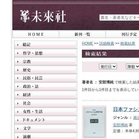
HOME
>>
詳細検索
>>
検索結果
著者名 ： 安部博純
で検索した結
1件目から1件目までを表示してい
日本ファシ
ジャンル ：
政
安部博純
著
定価： 本体4,8