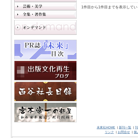
1件目から1件目までを表示してい
未來社HOME
|
新刊一覧
|
刊
リンク
|
お問合せ
|
個