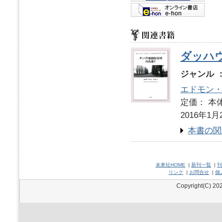
ダッハ
ジャンル 
エドモン
定価： 本体
2016年1月
本書の関
未來社HOME
|
新刊一覧
|
刊
リンク
|
お問合せ
|
個
Copyright(C) 202