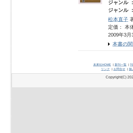
ジャンル 
ジャンル 
松本直子
定価： 本体
2009年3月
本書の関
未來社HOME
|
新刊一覧
|
刊
リンク
|
お問合せ
|
個
Copyright(C) 202