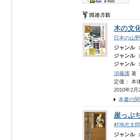
木の文
日本の山
ジャンル 
ジャンル 
ジャンル 
須藤護
著
定価： 本体
2010年2月
本書の関
崖っぷ
村地忠太
ジャンル 