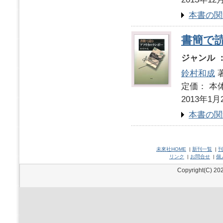
本書の関
書簡で
ジャンル 
鈴村和成
定価： 本体
2013年1月
本書の関
未來社HOME
|
新刊一覧
|
刊
リンク
|
お問合せ
|
個
Copyright(C) 202