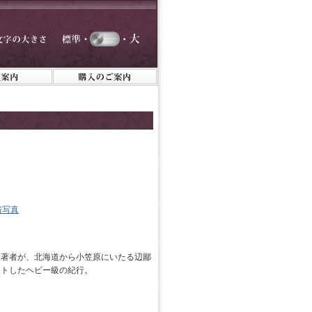
俗写真
る著者が、北海道から小笠原にいたる辺鄙
ートしたヘビー級の紀行。