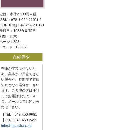
定価：本体2,500円＋税
ISBN：978-4-624-22011-2
ISBN[10桁]：4-624-22011-0
発行日：1983年8月5日
判型：四六
ページ：358
Cコード：C0339
在庫が非常に少ないた
め、美本がご用意できな
い場合や、時間差で在庫
切れとなる場合がござい
ます。ご希望の方は小社
までお電話またはＦＡ
Ｘ、メールにてお問い合
わせ下さい。
【TEL】048-450-0681
【FAX】048-469-2499
info@miraisha.co.jp