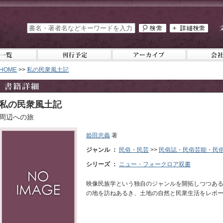
HOME
>>
私の民衆風土記
私の民衆風土記
周辺への旅
姫田忠義
著
ジャンル ：
民俗・民芸
>>
民俗誌・民俗芸能・民
シリーズ ：
ニュー・フォークロア双書
映像民族学という独自のジャンルを開拓しつつあ
の地を訪ねあるき、土地の自然と民衆生活をレポ