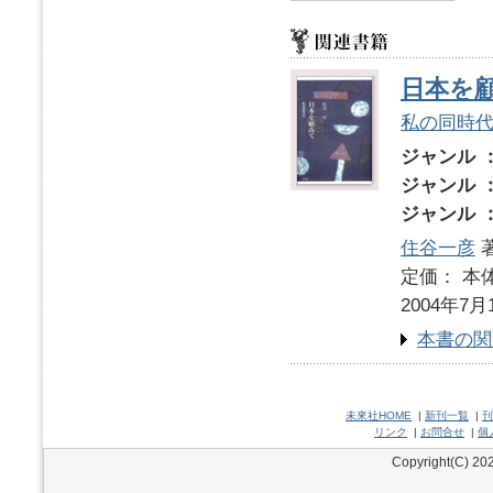
日本を
私の同時
ジャンル 
ジャンル 
ジャンル 
住谷一彦
定価： 本体
2004年7月
本書の関
未來社HOME
|
新刊一覧
|
刊
リンク
|
お問合せ
|
個
Copyright(C) 202