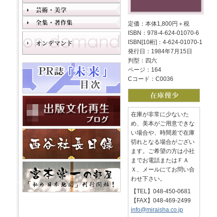
定価：本体1,800円＋税
ISBN：978-4-624-01070-6
ISBN[10桁]：4-624-01070-1
発行日：1984年7月15日
判型：四六
ページ：164
Cコード：C0036
在庫が非常に少ないた
め、美本がご用意できな
い場合や、時間差で在庫
切れとなる場合がござい
ます。ご希望の方は小社
までお電話またはＦＡ
Ｘ、メールにてお問い合
わせ下さい。
【TEL】048-450-0681
【FAX】048-469-2499
info@miraisha.co.jp