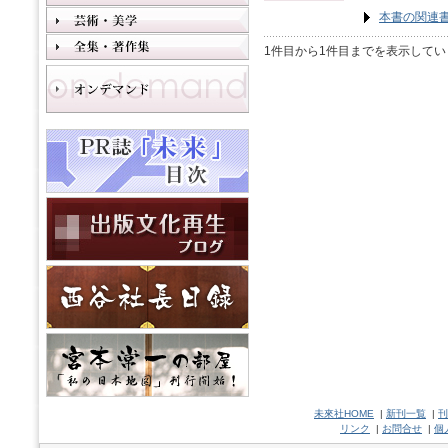
本書の関連
1件目から1件目までを表示してい
未來社HOME
|
新刊一覧
|
刊
リンク
|
お問合せ
|
個