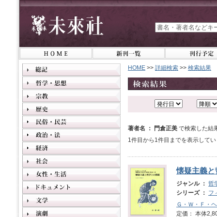
HOME
>>
詳細検索
>>
検索結果
著者名 ： 門倉正美
で検索した結
1件目から1件目までを表示してい
懐疑主義と
ジャンル ：
哲
シリーズ ：
フ
Ｇ・Ｗ・Ｆ・ヘ
定価： 本体2,8