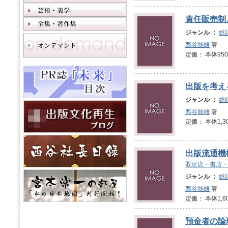
責任販売制
ジャンル ：
総
西谷能雄
著
定価： 本体950
出版を考え
ジャンル ：
総
西谷能雄
著
定価： 本体1,3
出版流通機
取次店・書店・
ジャンル ：
総
西谷能雄
著
定価： 本体1,6
預金者の論