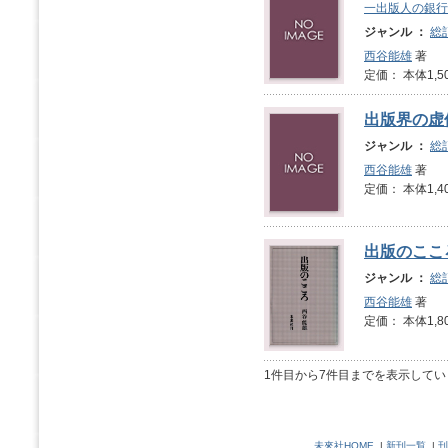
一出版人の銀行
ジャンル ：
総
西谷能雄
著
定価： 本体1,5
出版界の虚
ジャンル ：
総
西谷能雄
著
定価： 本体1,4
出版のここ
ジャンル ：
総
西谷能雄
著
定価： 本体1,8
1件目から7件目までを表示してい
未來社HOME
|
新刊一覧
|
刊