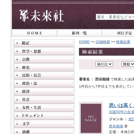
HOME
>>
詳細検索
>>
検索結果
著者名 ： 西谷能雄
で検索した結
1件目から7件目までを表示してい
思いは高く
出版50年の反
ジャンル ：
総
西谷能雄
著
定価： 本体2,0