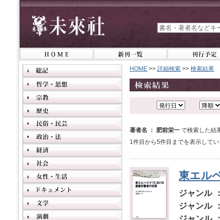
HOME
>>
詳細検索
>>
検索結果
著者名 ： 肥前栄一
で検索した結
1件目から5件目までを表示してい
東エル
ジャンル 
ジャンル 
ジャンル 