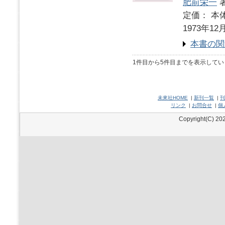
肥前栄一
定価： 本体
1973年12
本書の関
1件目から5件目までを表示してい
未來社HOME
|
新刊一覧
|
刊
リンク
|
お問合せ
|
個
Copyright(C) 202