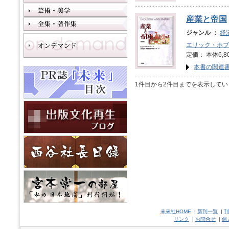
産業と帝国
ジャンル ：
経
エリック・ホブ
定価： 本体6,8
本書の関連
1件目から2件目までを表示してい
未來社HOME
|
新刊一覧
|
刊
リンク
|
お問合せ
|
個