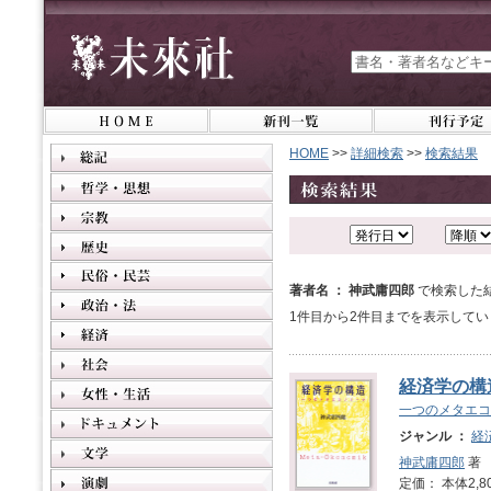
HOME
>>
詳細検索
>>
検索結果
著者名 ： 神武庸四郎
で検索した
1件目から2件目までを表示してい
経済学の構
一つのメタエコ
ジャンル ：
経
神武庸四郎
著
定価： 本体2,8