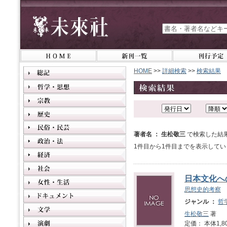
HOME
>>
詳細検索
>>
検索結果
著者名 ： 生松敬三
で検索した結
1件目から1件目までを表示してい
日本文化へ
思想史的考察
ジャンル ：
哲
生松敬三
著
定価： 本体1,8