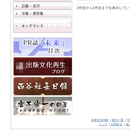
1件目から1件目までを表示してい
未來社HOME
|
新刊一覧
|
刊
リンク
|
お問合せ
|
個