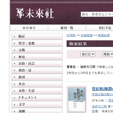
HOME
>>
詳細検索
>>
検索結果
著者名 ： 油井大三郎
で検索した
1件目から1件目までを表示してい
世紀転換期
帝国主義支配の
ジャンル ：
歴
油井大三郎
著 /
定価： 本体3,0