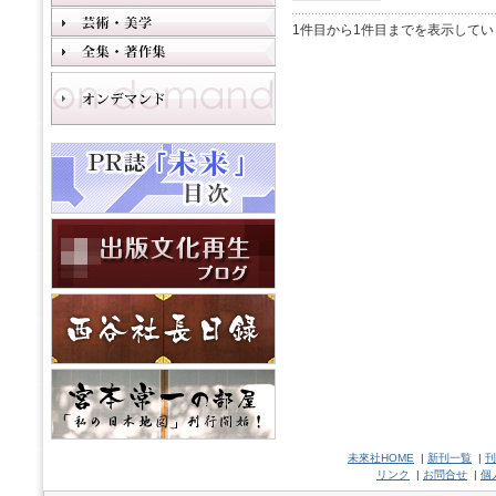
1件目から1件目までを表示してい
未來社HOME
|
新刊一覧
|
刊
リンク
|
お問合せ
|
個