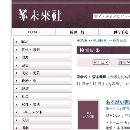
HOME
>>
詳細検索
>>
検索結果
著者名 ： 森本義輝
で検索した結
1件目から1件目までを表示してい
ある歴史家
第一次大戦前夜
ジャンル ：
歴
・トーニー
著 /
定価： 本体900