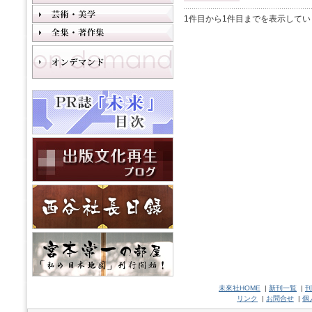
1件目から1件目までを表示してい
未來社HOME
|
新刊一覧
|
刊
リンク
|
お問合せ
|
個