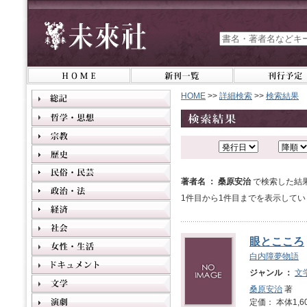
HOME
>>
詳細検索
>>
検索結果
著者名 ： 桑原安治
で検索した結
1件目から1件目までを表示してい
眼とこころ
白内障夢物語
ジャンル ：
文
桑原安治
著
定価： 本体1,6