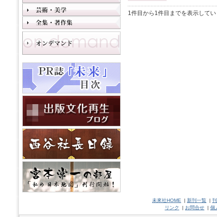
1件目から1件目までを表示してい
未來社HOME
|
新刊一覧
|
刊
リンク
|
お問合せ
|
個