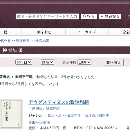
HOME
>>
詳細検索
>>
検索結果
表示件数
著者名 ： 柴田平三郎
で検索した結果、3件が見つかりました。
1件目から3件目までを表示しています。
アウグスティヌスの政治思想
『神国論』研究序説
ジャンル ：
政治・法
>>
政治哲学・西洋政治思想史
柴田平三郎
著
定価： 本体4,500円＋税 ISBN： 978-4-624-30052-4 