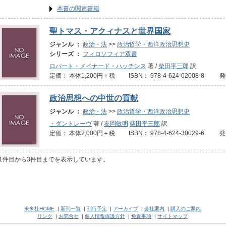
本書の関連書籍
聖トマス・アクィナスと世界国家
ジャンル ：
政治・法
>>
政治哲学・西洋政治思想史
シリーズ ：
フィロソフィア双書
ロバート・メイナード・ハッチンス
著 /
柴田平三郎
訳
定価： 本体1,200円＋税 ISBN： 978-4-624-02008-8 
政治思想への中世の貢献
ジャンル ：
政治・法
>>
政治哲学・西洋政治思想史
・ダントレーヴ
著 /
友岡敏明
柴田平三郎
訳
定価： 本体2,000円＋税 ISBN： 978-4-624-30029-6 
1件目から3件目までを表示しています。
未來社HOME
|
新刊一覧
|
刊行予定
|
アーカイブ
|
会社案内
|
購入のご案内
リンク
|
お問合せ
|
個人情報保護方針
|
免責事項
|
サイトマップ