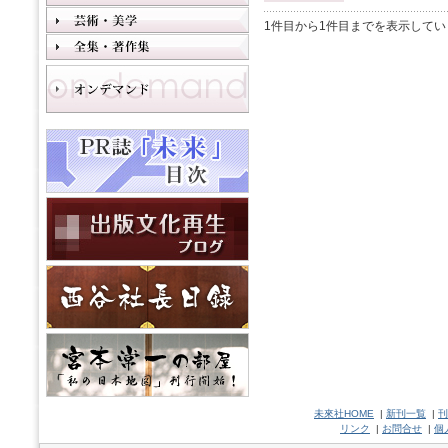
1件目から1件目までを表示してい
未來社HOME
|
新刊一覧
|
刊
リンク
|
お問合せ
|
個