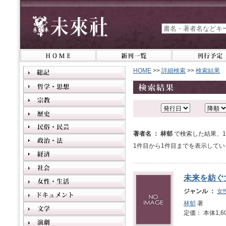
HOME
>>
詳細検索
>>
検索結果
著者名 ： 林郁
で検索した結果、
1件目から1件目までを表示してい
未来を紡ぐ
ジャンル ：
女
林郁
著
定価： 本体1,6