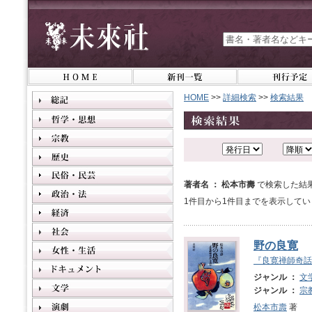
HOME
>>
詳細検索
>>
検索結果
著者名 ： 松本市壽
で検索した結
1件目から1件目までを表示してい
野の良寛
『良寛禅師奇話
ジャンル ：
文
ジャンル ：
宗
松本市壽
著