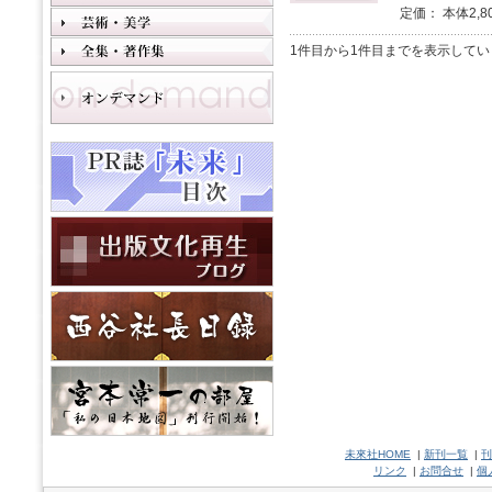
定価： 本体2,8
1件目から1件目までを表示してい
未來社HOME
|
新刊一覧
|
刊
リンク
|
お問合せ
|
個