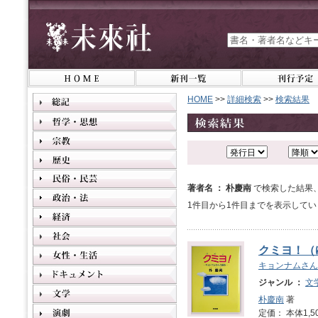
HOME
>>
詳細検索
>>
検索結果
著者名 ： 朴慶南
で検索した結果
1件目から1件目までを表示してい
クミヨ！（
キョンナムさん
ジャンル ：
文
朴慶南
著
定価： 本体1,5