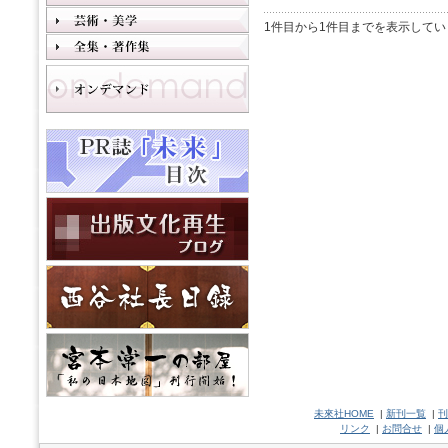
1件目から1件目までを表示してい
未來社HOME
|
新刊一覧
|
刊
リンク
|
お問合せ
|
個