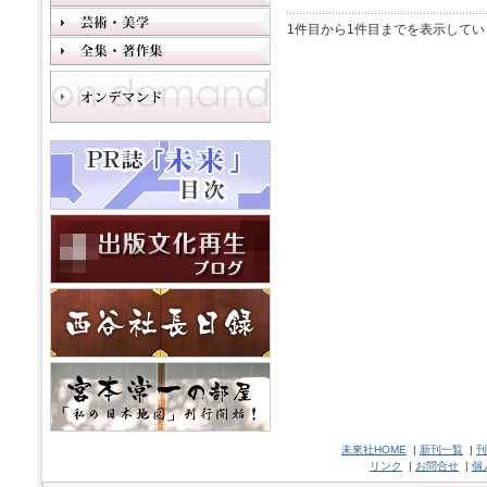
1件目から1件目までを表示してい
未來社HOME
|
新刊一覧
|
刊
リンク
|
お問合せ
|
個