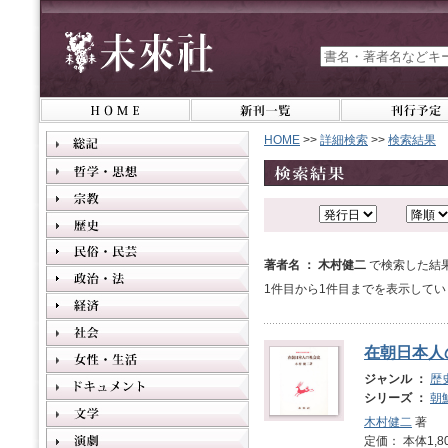
HOME
>>
詳細検索
>>
検索結果
著者名 ： 木村健二
で検索した結
1件目から1件目までを表示してい
在朝日本人
ジャンル ：
歴
シリーズ ：
朝
木村健二
著
定価： 本体1,8