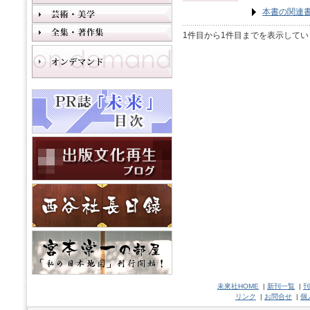
本書の関連
1件目から1件目までを表示してい
未來社HOME
|
新刊一覧
|
刊
リンク
|
お問合せ
|
個