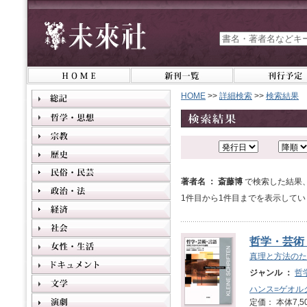
HOME
>>
詳細検索
>>
検索結果
著者名 ： 斎藤博
で検索した結果
1件目から1件目までを表示してい
哲学・芸術
真理と方法のた
ジャンル ：
哲
ハンス=ゲオル
定価： 本体7,5