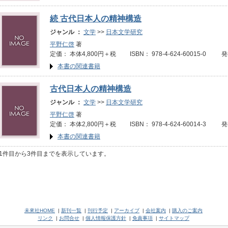
続 古代日本人の精神構造
ジャンル ：
文学
>>
日本文学研究
平野仁啓
著
定価： 本体4,800円＋税 ISBN： 978-4-624-60015-0 発
本書の関連書籍
古代日本人の精神構造
ジャンル ：
文学
>>
日本文学研究
平野仁啓
著
定価： 本体2,800円＋税 ISBN： 978-4-624-60014-3 
本書の関連書籍
1件目から3件目までを表示しています。
未來社HOME
|
新刊一覧
|
刊行予定
|
アーカイブ
|
会社案内
|
購入のご案内
リンク
|
お問合せ
|
個人情報保護方針
|
免責事項
|
サイトマップ