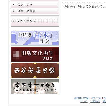
1件目から1件目までを表示してい
未來社HOME
|
新刊一覧
|
刊
リンク
|
お問合せ
|
個