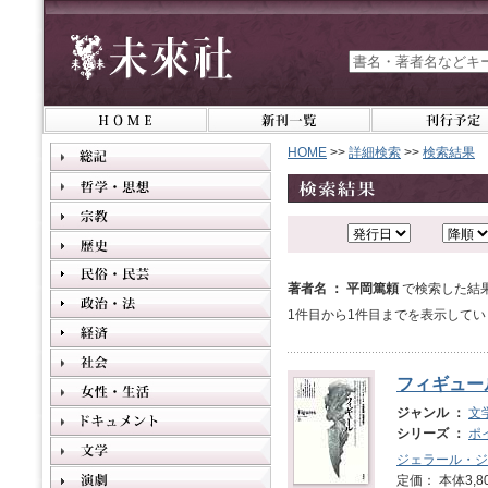
HOME
>>
詳細検索
>>
検索結果
著者名 ： 平岡篤頼
で検索した結
1件目から1件目までを表示してい
フィギュー
ジャンル ：
文
シリーズ ：
ポ
ジェラール・ジ
定価： 本体3,8