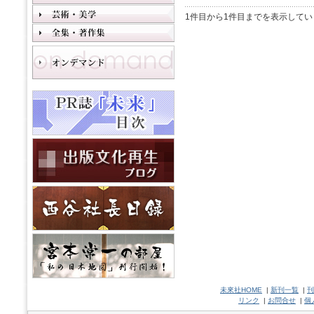
1件目から1件目までを表示してい
未來社HOME
|
新刊一覧
|
刊
リンク
|
お問合せ
|
個