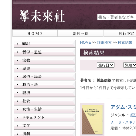
HOME
>>
詳細検索
>>
検索結果
著者名 ： 川島信義
で検索した結
1件目から1件目までを表示してい
アダム･ス
ジャンル ：
経
Ａ・Ｓ・スキナ
定価： 本体2,0