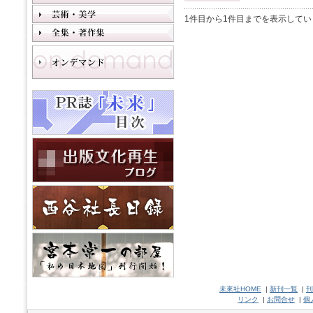
1件目から1件目までを表示してい
未來社HOME
|
新刊一覧
|
刊
リンク
|
お問合せ
|
個