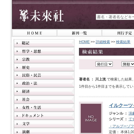
HOME
>>
詳細検索
>>
検索結果
著者名 ： 川上洸
で検索した結果
1件目から1件目までを表示してい
イルクーツ
ジャンル ：
演
シリーズ ：
て
・アルブーゾフ
定価： 本体1,0