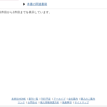
本書の関連書籍
1件目から1件目までを表示しています。
未來社HOME
|
新刊一覧
|
刊行予定
|
アーカイブ
|
会社案内
|
購入のご案内
リンク
|
お問合せ
|
個人情報保護方針
|
免責事項
|
サイトマップ