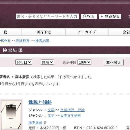
HOME
>>
詳細検索
>>
検索結果
表示件数
著者名 ： 塚本康彦
で検索した結果、1件が見つかりました。
1件目から1件目までを表示しています。
逸脱と傾斜
ジャンル ：
文学
>>
文芸批評・評論
ジャンル ：
文学
>>
日本文学研究
塚本康彦
著
定価： 本体2,800円＋税 ISBN： 978-4-624-60100-3 