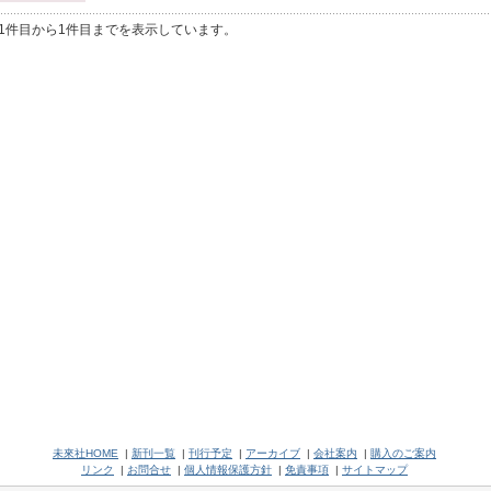
1件目から1件目までを表示しています。
未來社HOME
|
新刊一覧
|
刊行予定
|
アーカイブ
|
会社案内
|
購入のご案内
リンク
|
お問合せ
|
個人情報保護方針
|
免責事項
|
サイトマップ