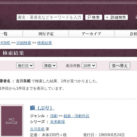
HOME
>>
詳細検索
>>
検索結果
表示件数
著者名 ： 古川良範
で検索した結果、1件が見つかりました。
1件目から1件目までを表示しています。
鰤（ぶり）
ジャンル ：
演劇
>>
戯曲・演劇作品
シリーズ ：
未来劇場
古川良範
著
定価： 本体150円＋税 発行日： 1965年8月24日