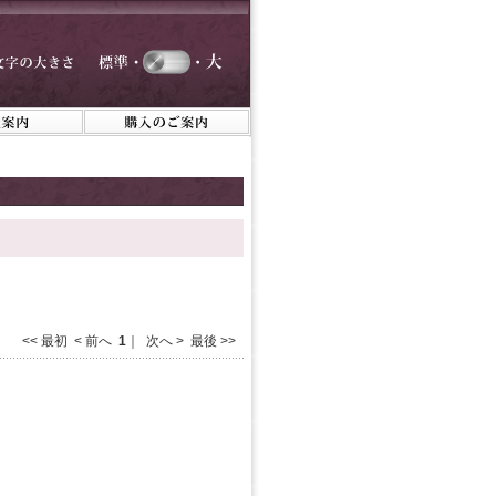
<< 最初 < 前へ
1
｜ 次へ > 最後 >>