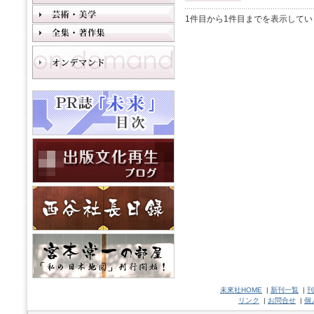
1件目から1件目までを表示してい
未來社HOME
|
新刊一覧
|
刊
リンク
|
お問合せ
|
個