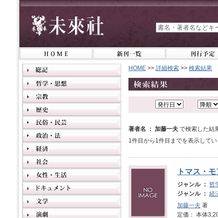
HOME
>>
詳細検索
>>
検索結果
著者名 ： 加藤一夫
で検索した結
1件目から1件目までを表示してい
トマス・モ
ジャンル ：
哲
ジャンル ：
経
加藤一夫
著
定価： 本体3,2