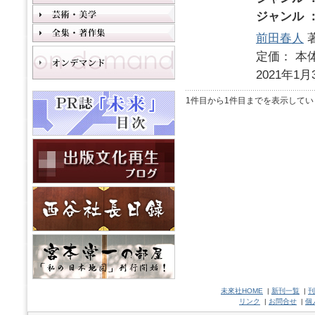
ジャンル 
前田春人
定価： 本体
2021年1月
1件目から1件目までを表示してい
未來社HOME
|
新刊一覧
|
刊
リンク
|
お問合せ
|
個