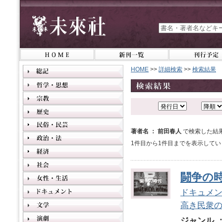
HOME
>>
詳細検索
>>
検索結果
著者名 ： 前田春人
で検索した結
1件目から1件目までを表示してい
闘争の
ドキュメン
高き民衆
ジャンル 