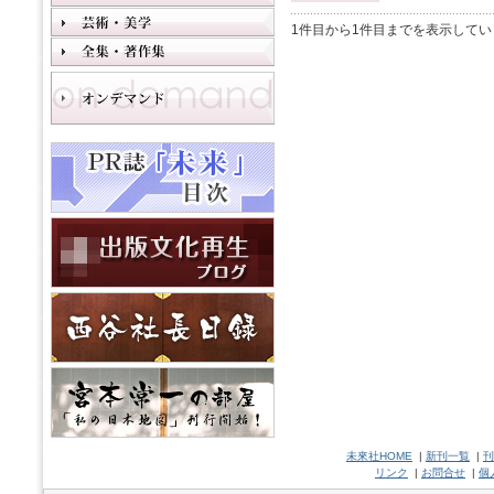
1件目から1件目までを表示してい
未來社HOME
|
新刊一覧
|
刊
リンク
|
お問合せ
|
個