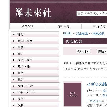
HOME
>>
詳細検索
>>
検索結果
著者名 ： 佐藤伊久男
で検索した
1件目から1件目までを表示してい
イギリス封
ジャンル ：
経
シリーズ ：
社
・ポスタン
著 /
定価： 本体800