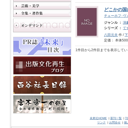
どこかの国
チェーホフ･ヴ
ジャンル ：
演
シリーズ ：
て
八田元夫
作 /
下
定価： 本体500
1件目から2件目までを表示してい
未來社HOME
|
新刊一覧
|
刊
リンク
|
お問合せ
|
個