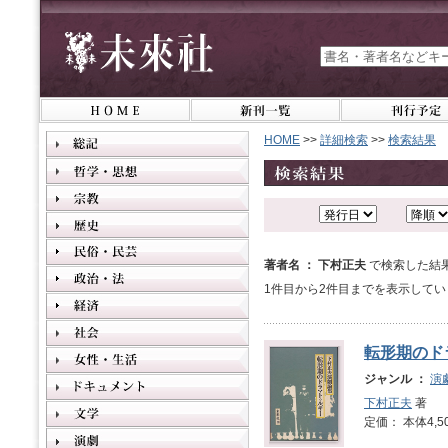
HOME
>>
詳細検索
>>
検索結果
著者名 ： 下村正夫
で検索した結
1件目から2件目までを表示してい
転形期のド
ジャンル ：
演
下村正夫
著
定価： 本体4,5