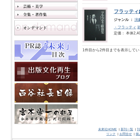
フラッティ
ジャンル ：
演
・フラッティ
定価： 本体2,4
1件目から2件目までを表示してい
未來社HOME
|
新刊一覧
|
刊
リンク
|
お問合せ
|
個