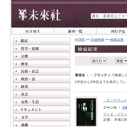
HOME
>>
詳細検索
>>
検索結果
著者名 ： ・フラッティ
で検索し
1件目から2件目までを表示してい
〔オンデマンド
ジャンル ：
演
マリオ・フラッ
定価： 本体2,8