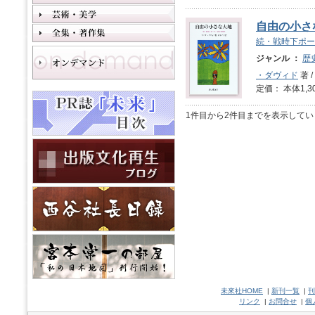
自由の小さ
続・戦時下ポー
ジャンル ：
歴
・ダヴィド
著 /
定価： 本体1,3
1件目から2件目までを表示してい
未來社HOME
|
新刊一覧
|
刊
リンク
|
お問合せ
|
個