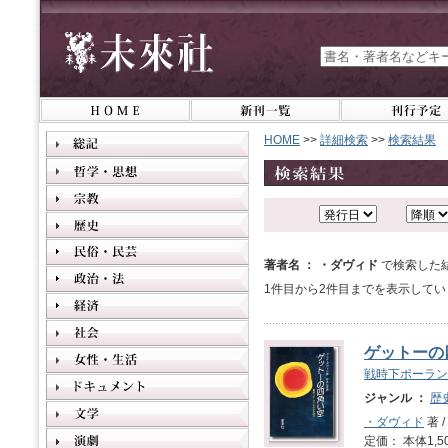
HOME
>>
詳細検索
>>
検索結果
著者名 ： ・ダヴィド
で検索した
1件目から2件目までを表示してい
ゲットーの
戦時下ポーラン
ジャンル ：
歴
・ダヴィド
著 /
定価： 本体1,5