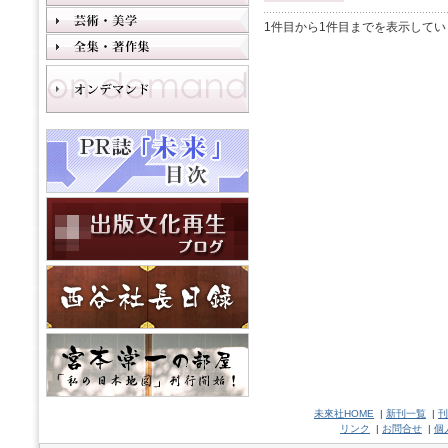
1件目から1件目までを表示してい
未來社HOME
|
新刊一覧
|
刊
リンク
|
お問合せ
|
個