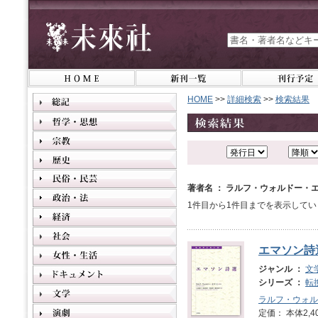
HOME
>>
詳細検索
>>
検索結果
著者名 ： ラルフ・ウォルドー・
1件目から1件目までを表示してい
エマソン詩
ジャンル ：
文
シリーズ ：
転
ラルフ・ウォル
定価： 本体2,4