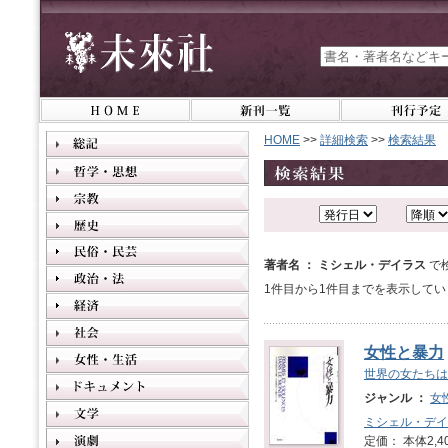
HOME
>>
詳細検索
>>
検索結果
著者名 ： ミシェル・デイラス
で
1件目から1件目までを表示してい
女性と暴力
世界の女たちは
ジャンル ：
女
ミシェル・デイ
定価： 本体2,4