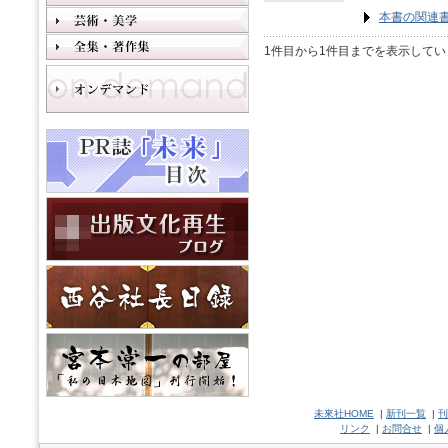
本書の関連
1件目から1件目までを表示してい
未來社HOME
|
新刊一覧
|
刊
リンク
|
お問合せ
|
個