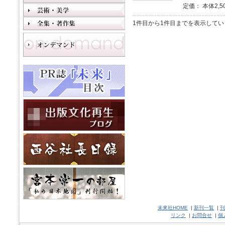
定価： 本体2,5
1件目から1件目までを表示してい
未來社HOME
|
新刊一覧
|
刊
リンク
|
お問合せ
|
個