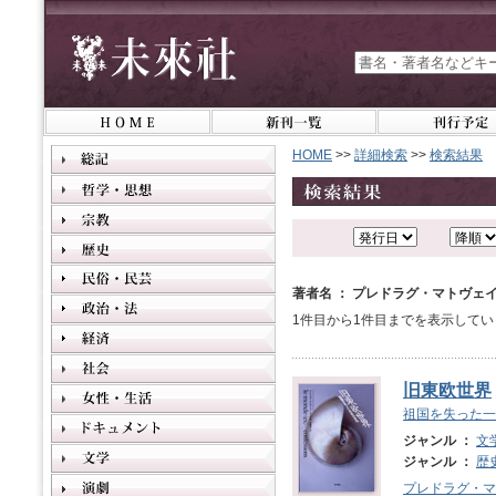
HOME
>>
詳細検索
>>
検索結果
著者名 ： プレドラグ・マトヴェ
1件目から1件目までを表示してい
旧東欧世界
祖国を失った一
ジャンル ：
文
ジャンル ：
歴
プレドラグ・マ