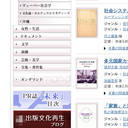
社会システ
ルーマンシンポ
ジャンル ：
哲
ジャンル ：
社
河上倫逸
編
定価： 本体3,8
本書の関連
多元国家カ
連邦主義･先住
ジャンル ：
社
加藤普章
著
定価： 本体2,5
本書の関連
「家族」と
私の家族療法を
ジャンル ：
社
ジャンル ：
哲