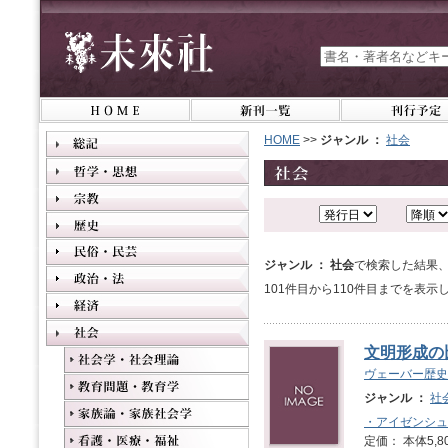
HOME
>>
ジャンル ：
社会
ジャンル ： 社会
で検索した結果、
101件目から110件目までを表示
文明形成の
ヴェーバー歴史
ジャンル ：
社
・アイゼンシュ
定価： 本体5,8