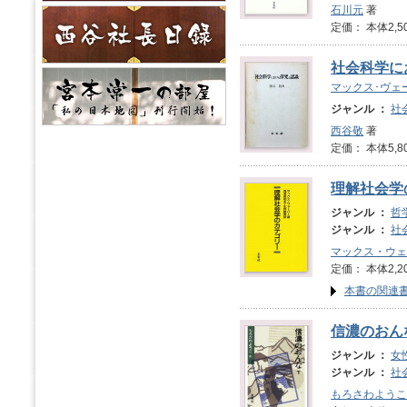
石川元
著
定価： 本体2,5
社会科学に
マックス･ヴェ
ジャンル ：
社
西谷敬
著
定価： 本体5,8
理解社会学
ジャンル ：
哲
ジャンル ：
社
マックス・ウェ
定価： 本体2,2
本書の関連
信濃のおん
ジャンル ：
女
ジャンル ：
社
もろさわようこ