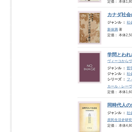
定価： 本体1,8
カナダ社会
ジャンル ：
社
新保満
著
定価： 本体2,5
学問とわれ
ヴィーコからヴ
ジャンル ：
哲
ジャンル ：
社
シリーズ ：
フ
カール・レーヴ
定価： 本体1,6
同時代人の
ジャンル ：
社
庶民生活史研究
定価： 本体4,8