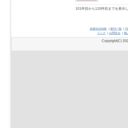
101件目から110件目までを表示
未來社HOME
|
新刊一覧
|
刊
リンク
|
お問合せ
|
個
Copyright(C) 202